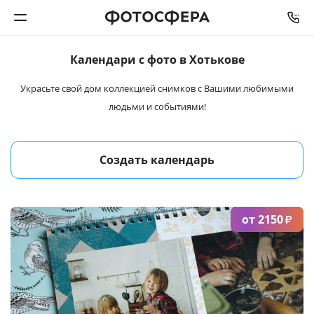
Календари
с фото в Хотькове
Печать фото
Украсьте свой дом коллекцией снимков
с Вашими любимыми
людьми и событиями!
Фотокниги
Календари
Создать календарь
Интерьерная печать
от 2150
Фотоподарки
₽
Багетная мастерская
Полиграфия