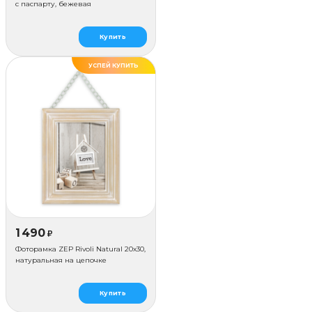
с паспарту, бежевая
Купить
УСПЕЙ КУПИТЬ
ХИТ
1 490
₽
Фоторамка ZEP Rivoli Natural 20x30,
натуральная на цепочке
Купить