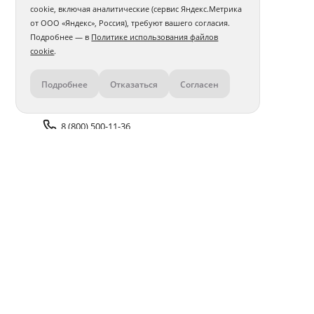
cookie, включая аналитические (сервис Яндекс.Метрика
от ООО «Яндекс», Россия), требуют вашего согласия.
Подробнее — в
Политике использования файлов
cookie
.
Подробнее
Отказаться
Согласен
Контакты
8 (800) 500-11-36
Задать вопрос поддержке
Доставка и оплата
Помощь
Оплата онлайн
Политика обработки
персональных данных
Адреса салонов
Блог