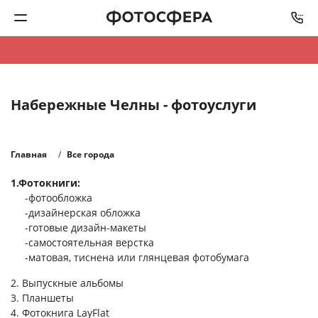
Печать фото
Набережные Челны - фотоуслуги
Фотокниги
Календари
Главная
Все города
1.Фотокниги:
Интерьерная печать
-фотообложка
-дизайнерская обложка
Фотоподарки
-готовые дизайн-макеты
-самостоятельная верстка
-матовая, тиснена или глянцевая фотобумага
Багетная мастерская
2. Выпускные альбомы
Полиграфия
3. Планшеты
4. Фотокнига LayFlat