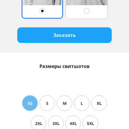
Заказать
Размеры свитшотов
XS
S
M
L
XL
2XL
3XL
4XL
5XL