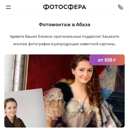
СРОК ИЗГОТОВЛЕНИЯ
ОТ
2
ДНЕЙ
Фотомонтаж в Абаза
Печать фото
Удивите Ваших близких оригинальным подарком!
Закажите
монтаж фотографии в репродукцию известной картины.
Фотокниги
Календари
от 650
₽
Интерьерная печать
Фотоподарки
Багетная мастерская
Полиграфия