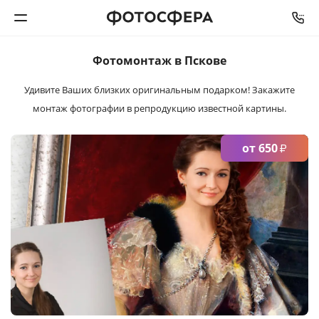
СРОК ИЗГОТОВЛЕНИЯ
ОТ
2
ДНЕЙ
Фотомонтаж в Пскове
Печать фото
Удивите Ваших близких оригинальным подарком!
Закажите
монтаж фотографии в репродукцию известной картины.
Фотокниги
Календари
от 650
₽
Интерьерная печать
Фотоподарки
Багетная мастерская
Полиграфия