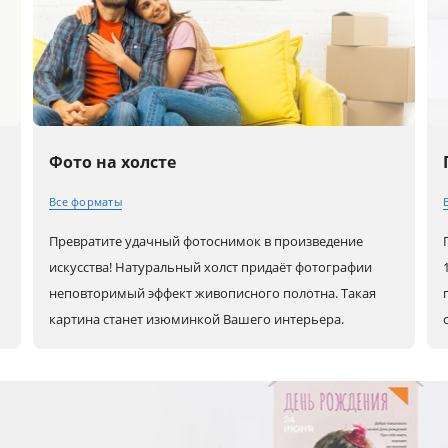
Фото на холсте
Все форматы
Превратите удачный фотоснимок в произведение
30x20 (А4)
80x60 (А1)
80x80
искусства! Натуральный холст придаёт фотографии
неповторимый эффект живописного полотна. Такая
картина станет изюминкой Вашего интерьера.
0
40x30 (А3)
90x60
100x100
45x30
100x70
60x30
50x40
120x80
90x30