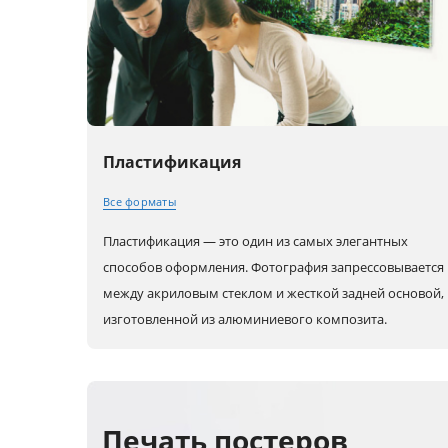
Пластификация
Все форматы
Пластификация — это один из самых элегантных
30x20 (А4)
80x60 (А1)
80x80
способов оформления. Фотография запрессовывается
между акриловым стеклом и жесткой задней основой,
изготовленной из алюминиевого композита.
40x30 (А3)
90x60
100x10
45x30
100x70
60x30
Печать постеров
50x40
120x80
90x30