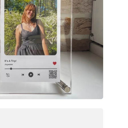
60x50
40x40
120x40
70x50
50x50
75x50
60x60