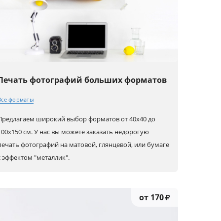
Печать фотографий больших форматов
Все форматы
Предлагаем широкий выбор форматов от 40х40 до
40x40
60x50
90x50
100х150 см. У нас вы можете заказать недорогую
печать фотографий на матовой, глянцевой, или бумаге
50x40
80x80
100x70
с эффектом "металлик".
50x50
50x70
100x100
60x40 (А2)
50x75
150x100
от 170
₽
60x60
80x60 (А1)