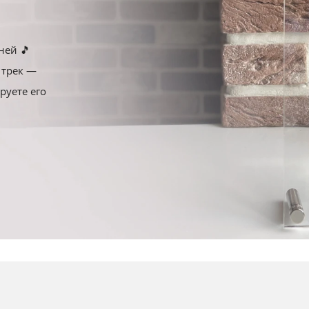
60x50
40x40
120x40
ней 🎵
 трек —
70x50
50x50
руете его
75x50
60x60