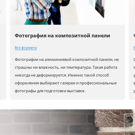
Фотография на композитной панели
Все форматы
Фотографии на алюминиевой композитной панели, не
30x20 (A4)
80x60 (A1)
80x80
страшны ни влажность, ни температура. Такая работа
никогда не деформируется. Именно такой способ
оформления выбирают галереи и профессиональные
40x30 (A3)
90x60
100x100
фотографы для подготовки выставок.
45x30
100x70
60x30
50x40
120x80
90x30
60x40 (A2)
30x30
80x40