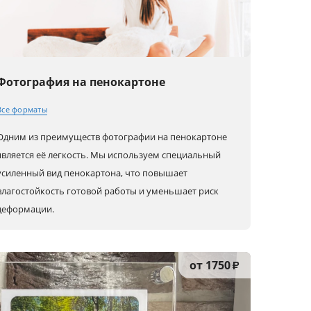
Фотография на пенокартоне
Все форматы
Одним из преимуществ фотографии на пенокартоне
30x20 (A4)
80x60 (A1)
80x80
является её легкость. Мы используем специальный
усиленный вид пенокартона, что повышает
влагостойкость готовой работы и уменьшает риск
40x30 (A3)
90x60
100x100
деформации.
45x30
100x70
60x30
от 1750
₽
50x40
120x80
90x30
60x40 (A2)
30x30
80x40