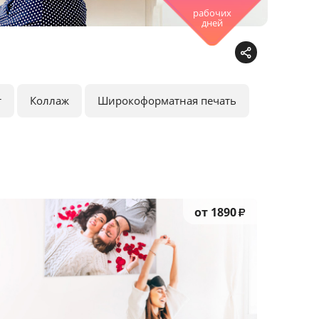
рабочих
дней
т
Коллаж
Широкоформатная печать
от 1890
₽