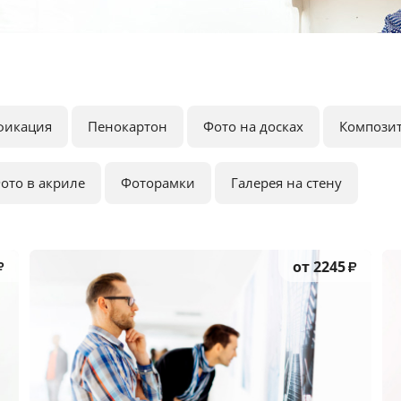
фикация
Пенокартон
Фото на досках
Компози
ото в акриле
Фоторамки
Галерея на стену
от 2245
₽
₽