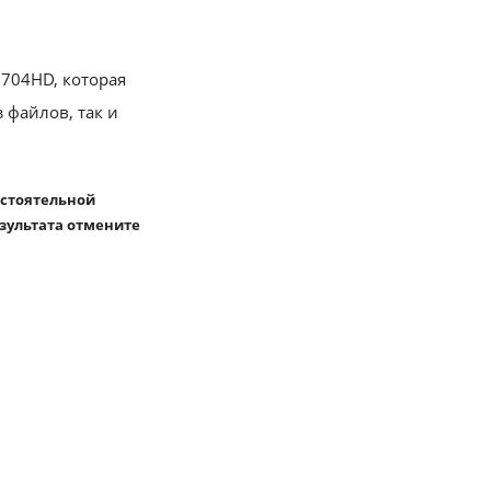
704HD, которая
 файлов, так и
остоятельной
езультата отмените