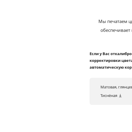
Мы печатаем ц
обеспечивает 
Если у Вас откалибр
корректировки цвета
автоматическую кор
Матовая, глянце
Тиснёная