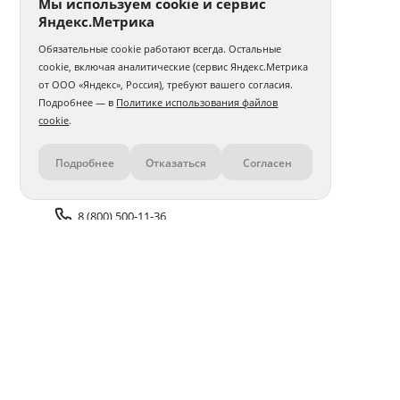
Мы используем cookie и сервис
Яндекс.Метрика
Обязательные cookie работают всегда. Остальные
cookie, включая аналитические (сервис Яндекс.Метрика
от ООО «Яндекс», Россия), требуют вашего согласия.
Подробнее — в
Политике использования файлов
cookie
.
Подробнее
Отказаться
Согласен
Контакты
8 (800) 500-11-36
Задать вопрос поддержке
Доставка и оплата
Помощь
Оплата онлайн
Политика обработки
персональных данных
Адреса салонов