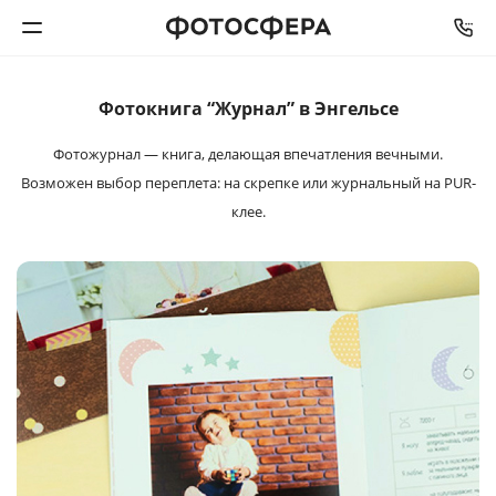
Фотокнига “Журнал” в Энгельсе
Печать фото
Фотожурнал — книга, делающая впечатления
вечными.
Фотокниги
Возможен выбор переплета: на
скрепке или журнальный на PUR-
клее.
Календари
Интерьерная печать
Фотоподарки
Багетная мастерская
Полиграфия