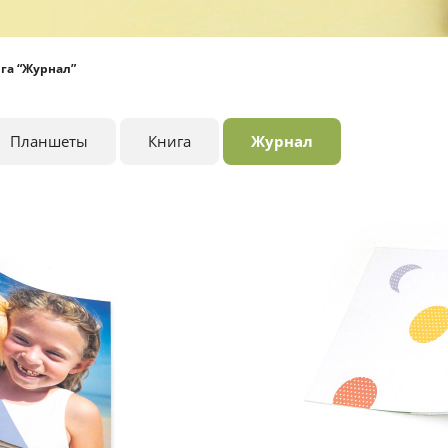
га “Журнал”
Планшеты
Книга
Журнал