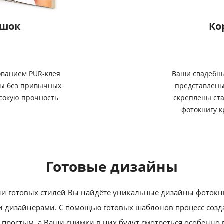
ешок
Ко
ованием PUR-клея
Ваши свадебны
цы без привычных
представлены
сокую прочность
скреплены ст
фотокнигу к
Готовые дизайны
и готовых стилей Вы найдёте уникальные дизайны фотокн
 дизайнерами. С помощью готовых шаблонов процесс созда
 простым, а Ваши снимки в них будут смотреться особенно