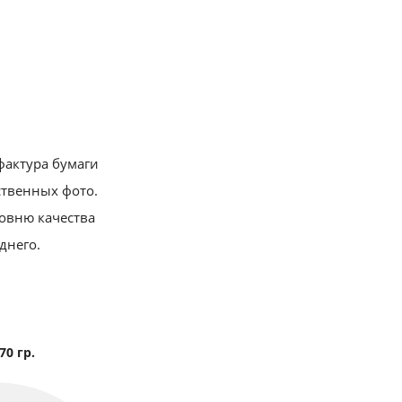
фактура бумаги
ственных фото.
ровню качества
днего.
70 гр.