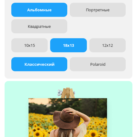
Альбомные
Портретные
Квадратные
10x15
18x13
12x12
Классический
Polaroid