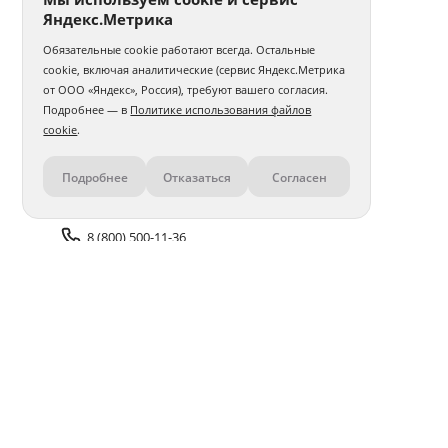
Яндекс.Метрика
Обязательные cookie работают всегда. Остальные
cookie, включая аналитические (сервис Яндекс.Метрика
от ООО «Яндекс», Россия), требуют вашего согласия.
Подробнее — в
Политике использования файлов
cookie
.
Подробнее
Отказаться
Согласен
Контакты
8 (800) 500-11-36
Задать вопрос поддержке
Доставка и оплата
Помощь
Оплата онлайн
Политика обработки
персональных данных
Адреса салонов
Блог