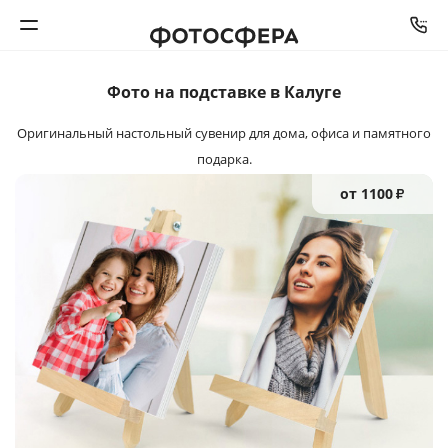
Фото на подставке в Калуге
Печать фото
Оригинальный настольный сувенир
для дома, офиса и памятного
Фотокниги
подарка.
от 1100
₽
Календари
Интерьерная печать
Фотоподарки
Багетная мастерская
Полиграфия