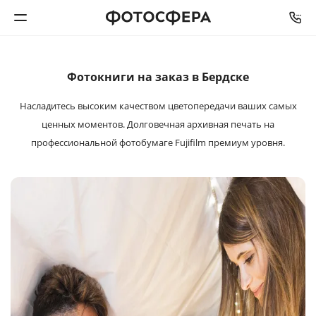
СРОК ИЗГОТОВЛЕНИЯ
ОТ
2
ДО
5
РАБОЧИХ ДНЕЙ
Печать фото
Фотокниги на заказ в Бердске
Насладитесь высоким качеством цветопередачи ваших самых
Фотокниги
ценных моментов. Долговечная архивная печать на
профессиональной фотобумаге Fujifilm премиум уровня.
Календари
Интерьерная печать
Фотоподарки
Багетная мастерская
Полиграфия