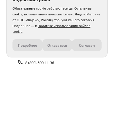
Обязательные cookie работают всегда. Остальные
Фотокнига 15х20
Фотокнига 20х20
cookie, включая аналитические (сервис Яндекс.Метрика
от ООО «Яндекс», Россия), требуют вашего согласия.
Фотокнига 20х30
Фотокнига 30х30
Бабушке
Подробнее — в
Политике использования файлов
cookie
.
Дочери
Мужу
Подруге
Девушке
Подробнее
Отказаться
Согласен
Контакты
Маме
Папе
Учителю
Парню
В тканевой обложке
О выписке из роддома
Сыну
8 (800) 500-11-36
Авторские
Для новорожденного
Задать вопрос поддержке
В твердой обложке
Доставка и оплата
Помощь
Оплата онлайн
Политика обработки
персональных данных
Адреса салонов
Блог