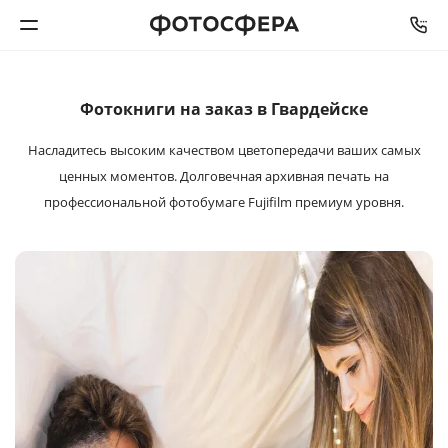
СРОК ИЗГОТОВЛЕНИЯ
ОТ
2
ДО
5
РАБОЧИХ ДНЕЙ
Печать фото
Фотокниги на заказ в Гвардейске
Насладитесь высоким качеством цветопередачи ваших самых
Фотокниги
ценных моментов. Долговечная архивная печать на
профессиональной фотобумаге Fujifilm премиум уровня.
Календари
Интерьерная печать
Фотоподарки
Багетная мастерская
Полиграфия