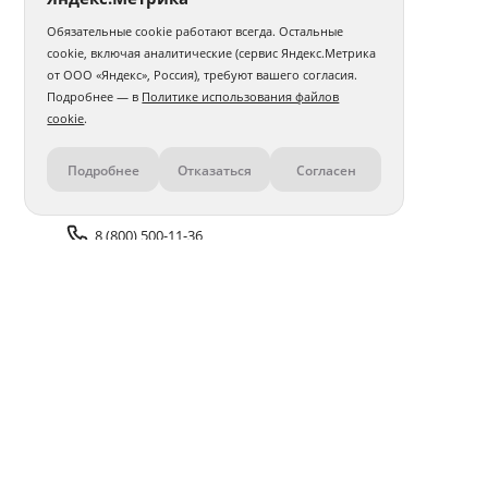
Обязательные cookie работают всегда. Остальные
Фотокнига 15х20
Фотокнига 20х20
cookie, включая аналитические (сервис Яндекс.Метрика
от ООО «Яндекс», Россия), требуют вашего согласия.
Фотокнига 20х30
Фотокнига 30х30
Бабушке
Подробнее — в
Политике использования файлов
cookie
.
Дочери
Мужу
Подруге
Девушке
Подробнее
Отказаться
Согласен
Контакты
Маме
Папе
Учителю
Парню
В тканевой обложке
О выписке из роддома
Сыну
8 (800) 500-11-36
Авторские
Для новорожденного
Задать вопрос поддержке
В твердой обложке
Доставка и оплата
Помощь
Оплата онлайн
Политика обработки
персональных данных
Адреса салонов
Блог