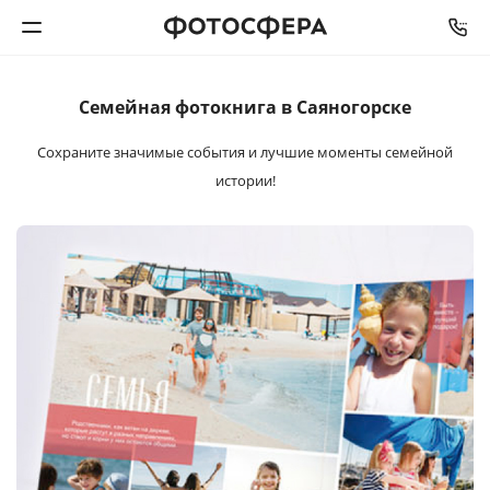
Семейная
фотокнига в Саяногорске
Печать фото
Сохраните значимые события и лучшие
моменты семейной
Фотокниги
истории!
Календари
Интерьерная печать
Фотоподарки
Багетная мастерская
Полиграфия