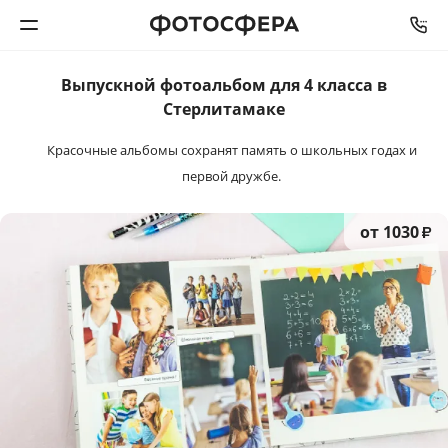
Выпускной фотоальбом
для
4 класса в
Печать фото
Стерлитамаке
Красочные альбомы сохранят память
о школьных годах и
Фотокниги
первой дружбе.
Календари
от 1030
₽
Интерьерная печать
Фотоподарки
Багетная мастерская
Полиграфия