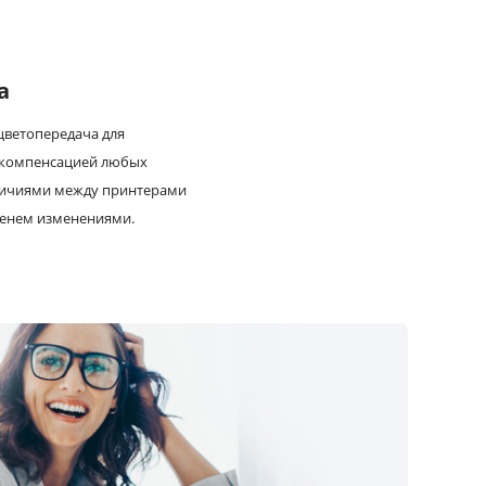
а
цветопередача для
с компенсацией любых
личиями между принтерами
енем изменениями.