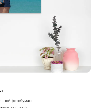
ва
льной фотобумаге
тисненая (шёлк).