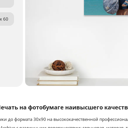
x 60
ечать на фотобумаге наивысшего качест
мки до формата 30x90 на высококачественной профессиона
al Archive с различными поверхностями: глянцевая, матовая, 