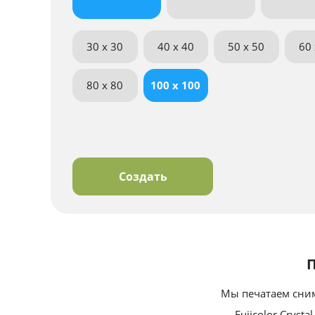
30 x 30
40 x 40
50 x 50
60 
80 x 80
100 x 100
Создать
П
Мы печатаем сни
Fujicolor Cryst