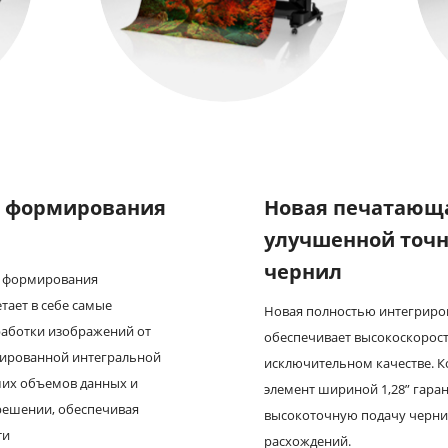
р формирования
Новая печатающа
улучшенной точн
чернил
р формирования
тает в себе самые
Новая полностью интегриро
аботки изображений от
обеспечивает высокоскорост
зированной интегральной
исключительном качестве. 
ших объемов данных и
элемент шириной 1,28” гара
решении, обеспечивая
высокоточную подачу чернил
ти
расхождений.