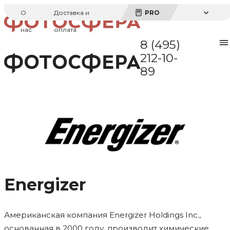
О
Доставка и
PRO
нас
оплата
8 (495)
212-10-
89
Energizer
Американская компания Energizer Holdings Inc.,
основанная в 2000 году, производит химические