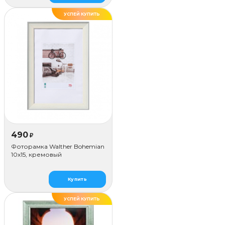
УСПЕЙ КУПИТЬ
490
₽
Фоторамка Walther Bohemian
10x15, кремовый
Купить
УСПЕЙ КУПИТЬ
ДЕЛАЕМ САМИ