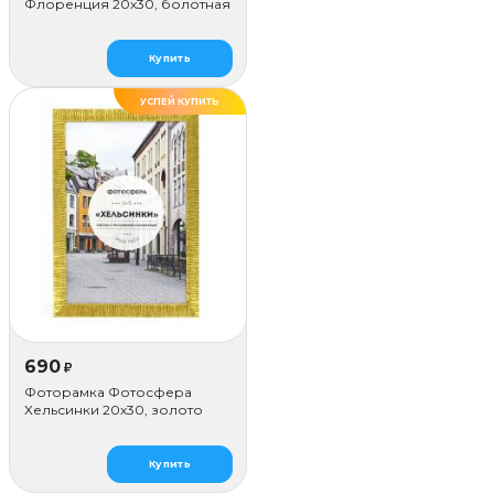
Флоренция 20x30, болотная
Купить
УСПЕЙ КУПИТЬ
ДЕЛАЕМ САМИ
690
₽
Фоторамка Фотосфера
Хельсинки 20x30, золото
Купить