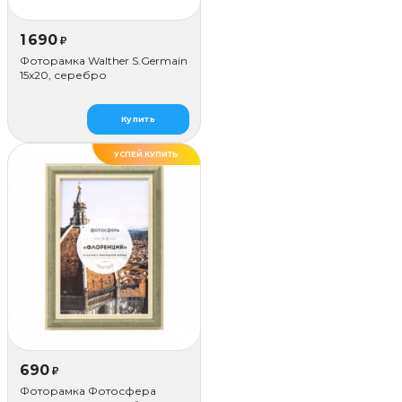
1 690
₽
Фоторамка Walther S.Germain
15x20, серебро
Купить
УСПЕЙ КУПИТЬ
ДЕЛАЕМ САМИ
690
₽
Фоторамка Фотосфера