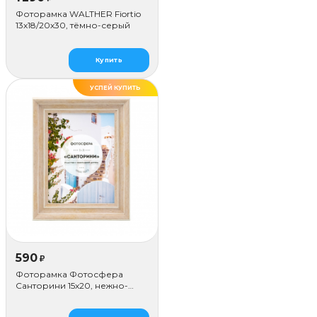
Фоторамка WALTHER Fiortio
13x18/20х30, тёмно-серый
Купить
УСПЕЙ КУПИТЬ
ДЕЛАЕМ САМИ
590
₽
Фоторамка Фотосфера
Санторини 15x20, нежно-
розовая