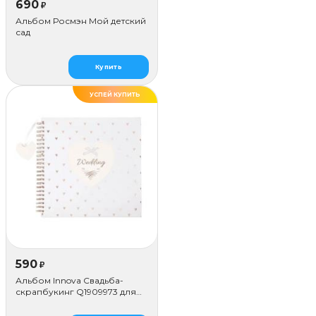
690
₽
Альбом Росмэн Мой детский
сад
Купить
УСПЕЙ КУПИТЬ
590
₽
Альбом Innova Свадьба-
скрапбукинг Q1909973 для
наклеивания (50 стр.)