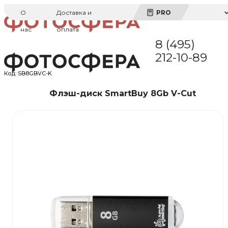
О
Доставка и
PRO
нас
оплата
8 (495)
212-10-89
Код:
SB8GBVC-K
Флэш-диск SmartBuy 8Gb V-Cut