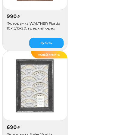
990
₽
Фоторамка WALTHER Fiortio
10x15/15х20, грецкий орех
Купить
УСПЕЙ КУПИТЬ
690
₽
Фоторамка Styler Valetta