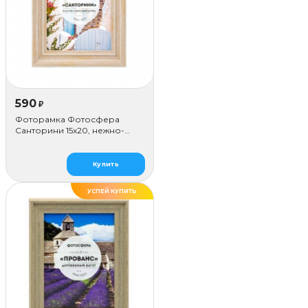
590
₽
Фоторамка Фотосфера
Санторини 15x20, нежно-
розовая
Купить
УСПЕЙ КУПИТЬ
ДЕЛАЕМ САМИ