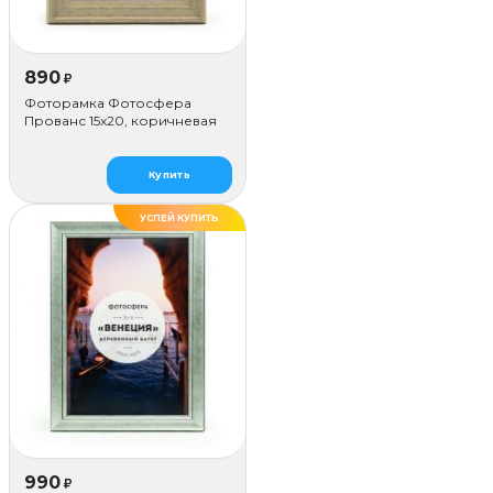
890
₽
Фоторамка Фотосфера
Прованс 15x20, коричневая
Купить
УСПЕЙ КУПИТЬ
ДЕЛАЕМ САМИ
990
₽