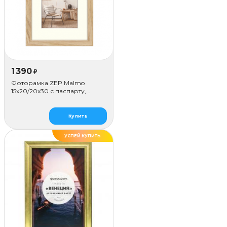
1 390
₽
Фоторамка ZEP Malmo
15х20/20х30 с паспарту,
бежевая
Купить
УСПЕЙ КУПИТЬ
ДЕЛАЕМ САМИ