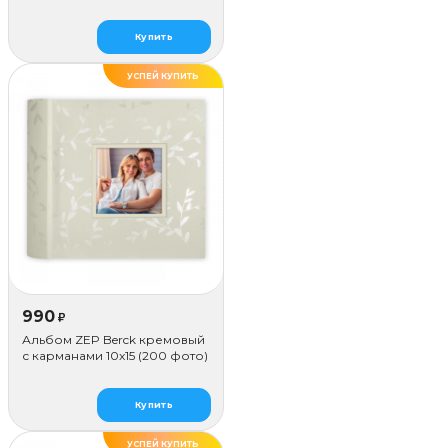
Купить
УСПЕЙ КУПИТЬ
990
₽
Альбом ZEP Berck кремовый
с карманами 10x15 (200 фото)
Купить
УСПЕЙ КУПИТЬ
ДЕЛАЕМ САМИ