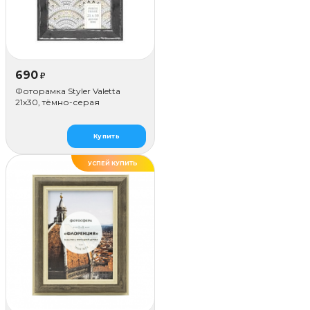
690
₽
Фоторамка Styler Valetta
21x30, тёмно-серая
Купить
УСПЕЙ КУПИТЬ
ДЕЛАЕМ САМИ