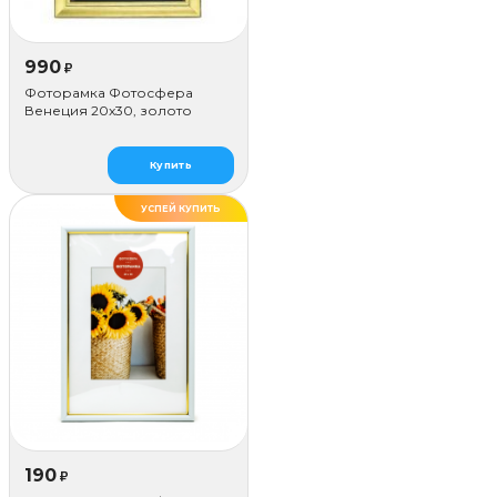
990
₽
Фоторамка Фотосфера
Венеция 20x30, золото
Купить
УСПЕЙ КУПИТЬ
ДЕЛАЕМ САМИ
190
₽