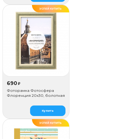
УСПЕЙ КУПИТЬ
ДЕЛАЕМ САМИ
690
₽
Фоторамка Фотосфера
Флоренция 20x30, болотная
Купить
УСПЕЙ КУПИТЬ