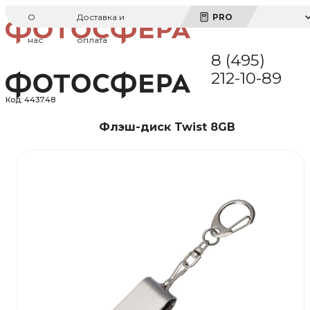
О
Доставка и
PRO
нас
оплата
8 (495)
212-10-89
Код:
4437.48
Флэш-диск Twist 8GB