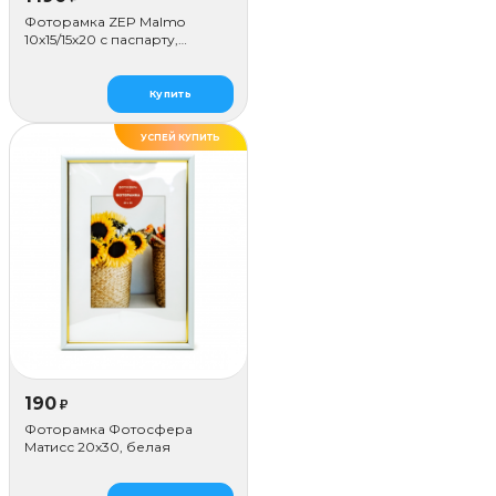
Фоторамка ZEP Malmo
10х15/15х20 с паспарту,
бежевая
Купить
УСПЕЙ КУПИТЬ
ДЕЛАЕМ САМИ
190
₽
Фоторамка Фотосфера
Матисс 20x30, белая