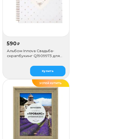
590
₽
Альбом Innova Свадьба-
скрапбукинг Q1909973 для
наклеивания (50 стр.)
Купить
УСПЕЙ КУПИТЬ
ДЕЛАЕМ САМИ