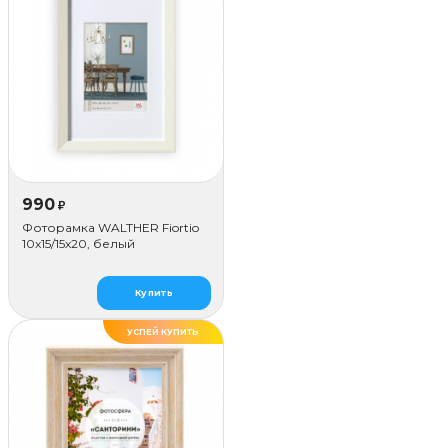
990
₽
Фоторамка WALTHER Fiortio
10x15/15х20, белый
Купить
УСПЕЙ КУПИТЬ
ДЕЛАЕМ САМИ