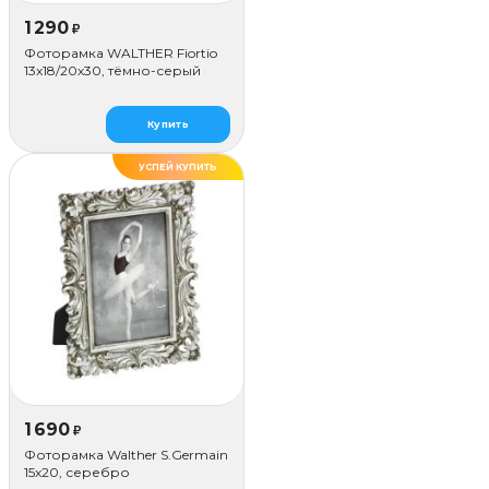
1 290
₽
Фоторамка WALTHER Fiortio
13x18/20х30, тёмно-серый
Купить
УСПЕЙ КУПИТЬ
1 690
₽
Фоторамка Walther S.Germain
15x20, серебро