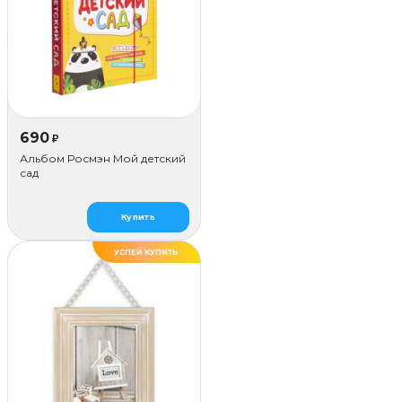
690
₽
Альбом Росмэн Мой детский
сад
Купить
УСПЕЙ КУПИТЬ
ХИТ