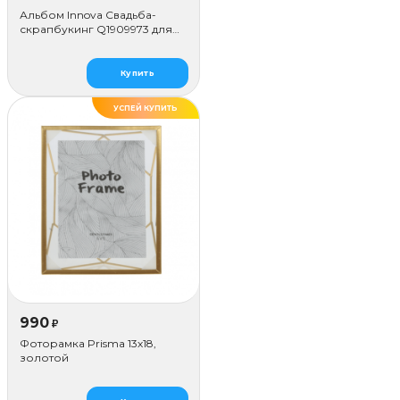
Альбом Innova Свадьба-
скрапбукинг Q1909973 для
наклеивания (50 стр.)
Купить
УСПЕЙ КУПИТЬ
990
₽
Фоторамка Prisma 13х18,
золотой