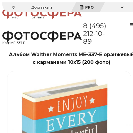
О
Доставка и
PRO
нас
оплата
8 (495)
212-10-
89
Код:
ME-337-E
Альбом Walther Moments ME-337-E оранжевы
с карманами 10x15 (200 фото)