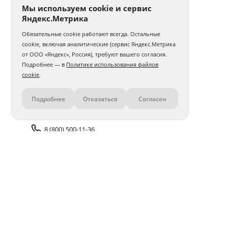
Мы используем cookie и сервис
Яндекс.Метрика
Обязательные cookie работают всегда. Остальные
cookie, включая аналитические (сервис Яндекс.Метрика
от ООО «Яндекс», Россия), требуют вашего согласия.
Подробнее — в
Политике использования файлов
cookie
.
Подробнее
Отказаться
Согласен
Контакты
8 (800) 500-11-36
Задать вопрос поддержке
Доставка и оплата
Помощь
Оплата онлайн
Политика обработки
персональных данных
Адреса салонов