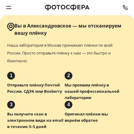
Вы в Александровское — мы отсканируем
Печать фото
вашу плёнку
Наша лаборатория в Москве принимает плёнки по всей
Фотокниги
России.
Просто отправьте плёнку к нам — это быстро и
безопасно.
Календари
1
2
Интерьерная печать
Отправьте плёнку Почтой
Мы проявим плёнку в
России, СДЭК или Boxberry
нашей профессиональной
Фотоподарки
лаборатории
3
4
Багетная мастерская
Вы получите скан в
Оригинал плёнки мы
электронном виде на email
вернём обратно
Полиграфия
в течение 3–5 дней