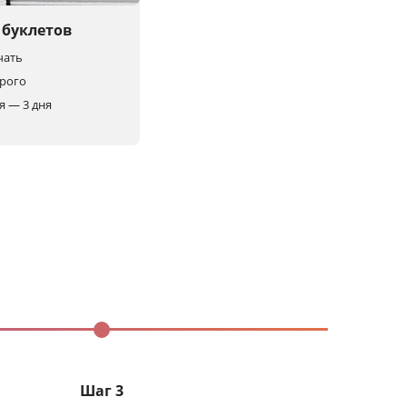
буклетов
чать
орого
я — 3 дня
Шаг 3