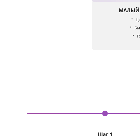
МАЛЫЙ 
Ц
Бы
Г
Шаг 1