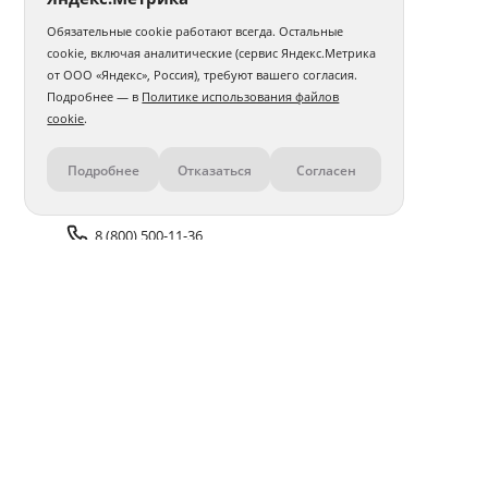
Обязательные cookie работают всегда. Остальные
Фотокнига 15х20
Фотокнига 20х20
cookie, включая аналитические (сервис Яндекс.Метрика
от ООО «Яндекс», Россия), требуют вашего согласия.
Фотокнига 20х30
Фотокнига 30х30
Бабушке
Подробнее — в
Политике использования файлов
cookie
.
Дочери
Мужу
Подруге
Девушке
Подробнее
Отказаться
Согласен
Контакты
Маме
Папе
Учителю
Парню
В тканевой обложке
О выписке из роддома
Сыну
8 (800) 500-11-36
Авторские
Для новорожденного
Задать вопрос поддержке
В твердой обложке
Доставка и оплата
Помощь
Оплата онлайн
Политика обработки
персональных данных
Адреса салонов
Блог