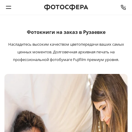
СРОК ИЗГОТОВЛЕНИЯ
ОТ
2
ДО
5
РАБОЧИХ ДНЕЙ
Печать фото
Фотокниги на заказ в Рузаевке
Насладитесь высоким качеством цветопередачи ваших самых
Фотокниги
ценных моментов. Долговечная архивная печать на
профессиональной фотобумаге Fujifilm премиум уровня.
Календари
Интерьерная печать
Фотоподарки
Багетная мастерская
Полиграфия