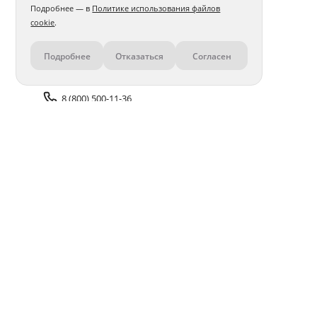
Подробнее — в
Политике использования файлов
cookie
.
Подробнее
Отказаться
Согласен
Контакты
8 (800) 500-11-36
Задать вопрос поддержке
Доставка и оплата
Помощь
Оплата онлайн
Политика обработки
персональных данных
Адреса салонов
Блог
ПОЛУЧАЙТЕ БОНУСЫ В ПРИЛОЖЕНИИ «ФОТОСФЕРА»