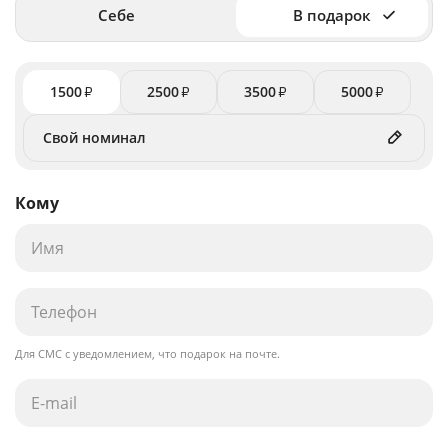
Себе
В подарок
1500
2500
3500
5000
₽
₽
₽
₽
Кому
Для СМС с уведомлением, что подарок на почте.