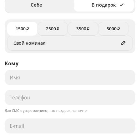
Себе
В подарок
1500
2500
3500
5000
₽
₽
₽
₽
Кому
Для СМС с уведомлением, что подарок на почте.