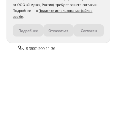
от ООО «Яндекс», Россия), требуют вашего согласия.
Подробнее — в
Политике использования файлов
cookie
.
Подробнее
Отказаться
Согласен
Контакты
8 (800) 500-11-36
Задать вопрос поддержке
Доставка и оплата
Помощь
Оплата онлайн
Политика обработки
персональных данных
Адреса салонов
Блог
ПОЛУЧАЙТЕ БОНУСЫ В ПРИЛОЖЕНИИ «ФОТОСФЕРА»