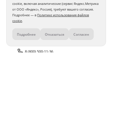
cookie, включая аналитические (сервис Яндекс.Метрика
от ООО «Яндекс», Россия), требуют вашего согласия.
Подробнее — в
Политике использования файлов
cookie
.
Подробнее
Отказаться
Согласен
Контакты
8 (800) 500-11-36
Задать вопрос поддержке
Доставка и оплата
Помощь
Оплата онлайн
Политика обработки
персональных данных
Адреса салонов
Блог