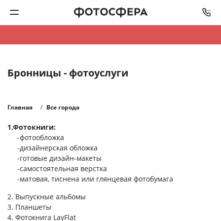
Печать фото
Бронницы - фотоуслуги
Фотокниги
Календари
Главная
Все города
1.Фотокниги:
Интерьерная печать
-фотообложка
-дизайнерская обложка
Фотоподарки
-готовые дизайн-макеты
-самостоятельная верстка
-матовая, тиснена или глянцевая фотобумага
Багетная мастерская
2. Выпускные альбомы
Полиграфия
3. Планшеты
4. Фотокнига LayFlat