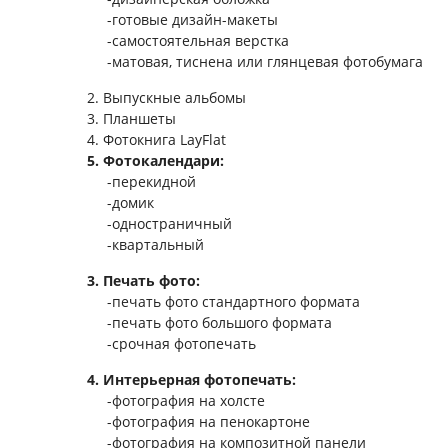
-готовые дизайн-макеты
-самостоятельная верстка
-матовая, тиснена или глянцевая фотобумага
2. Выпускные альбомы
3. Планшеты
4. Фотокнига LayFlat
5. Фотокалендари:
-перекидной
-домик
-одностраничный
-квартальный
3. Печать фото:
-печать фото стандартного формата
-печать фото большого формата
-срочная фотопечать
4. Интерьерная фотопечать:
-фотография на холсте
-фотография на пенокартоне
-фотография на композитной панели