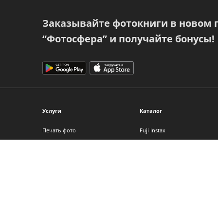
Заказывайте фотокниги в новом
“Фотосфера” и получайте бонусы!
Услуги
Каталог
Печать фото
Fuji Instax
Фотокниги
Фотоальбомы
Фото на холсте
Фоторамки
Интерьерная печать
Фотопленка
Фотоподарки
Детские фотоаппараты
Календари
Аксессуары
Сертификаты