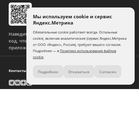
Мы используем cookie и сервис
Яндекс.Метрика
Обязательные cookie работают всегда. Остальные
Наведите камеру на QR-
cookie, включая аналитические (сервис Яндекс.Метрика
код, чтобы скачать
от ООО «Яндекс», Россия), требуют вашего согласия.
приложение.
Подробнее — в
Политике использования файлов
cookie
.
Контакты
Подробнее
Отказаться
Согласен
+7 (812) 210-67-75
Задать вопрос поддержке
Помощь по дизайну:
связаться
Юр. лицам и крупным заказчикам:
связаться
Города предоставления услуг