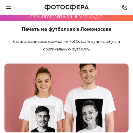
СРОК ИЗГОТОВЛЕНИЯ
3 - 5
РАБОЧИХ ДНЯ
Печать на футболках в Ломоносове
Печать фото
Стать дизайнером одежды легко!
Создайте уникальную и
Фотокниги
оригинальную футболку.
Календари
Интерьерная печать
Фотоподарки
Багетная мастерская
Полиграфия