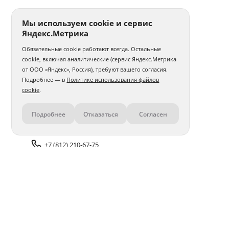
Мы используем cookie и сервис
Яндекс.Метрика
Обязательные cookie работают всегда. Остальные
cookie, включая аналитические (сервис Яндекс.Метрика
от ООО «Яндекс», Россия), требуют вашего согласия.
Подробнее — в
Политике использования файлов
cookie
.
Подробнее
Отказаться
Согласен
Контакты
+7 (812) 210-67-75
Задать вопрос поддержке
Доставка и оплата
Помощь
Оплата онлайн
Политика обработки
персональных данных