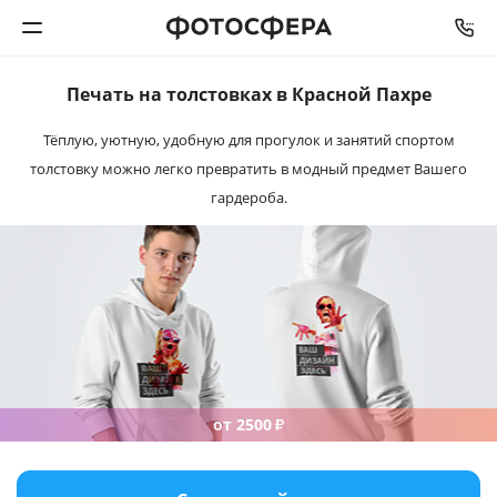
Печать на толстовках
в Красной Пахре
Печать фото
Тёплую, уютную, удобную для прогулок и занятий спортом
толстовку можно легко превратить в модный предмет Вашего
Фотокниги
гардероба.
Календари
Интерьерная печать
Фотоподарки
Багетная мастерская
от 2500
₽
Полиграфия