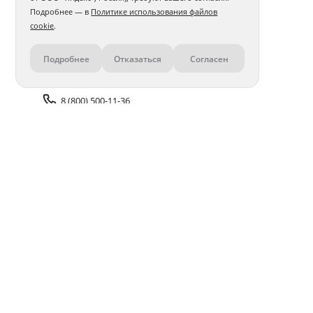
Подробнее — в
Политике использования файлов
cookie
.
Подробнее
Отказаться
Согласен
Контакты
8 (800) 500-11-36
Задать вопрос поддержке
Доставка и оплата
Помощь
Оплата онлайн
Политика обработки
персональных данных
Адреса салонов
Блог
ПОЛУЧАЙТЕ БОНУСЫ В ПРИЛОЖЕНИИ «ФОТОСФЕРА»