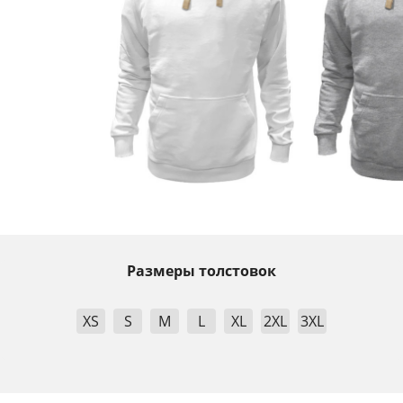
Размеры толстовок
XS
S
M
L
XL
2XL
3XL