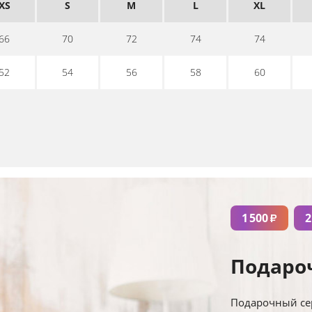
XS
S
M
L
XL
66
70
72
74
74
52
54
56
58
60
1 500
2
₽
Подаро
Подарочный сер