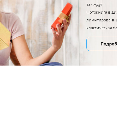
так ждут.
Фотокнига в ди
лимитированны
классическая ф
Подроб