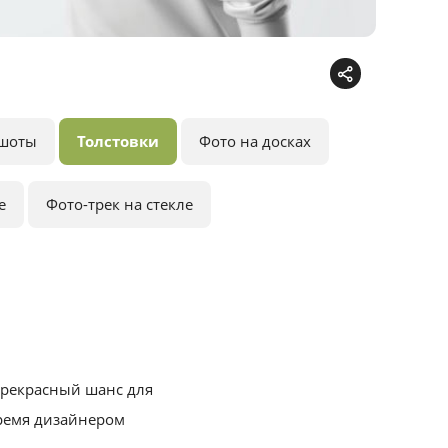
шоты
Толстовки
Фото на досках
е
Фото-трек на стекле
прекрасный шанс для
время дизайнером