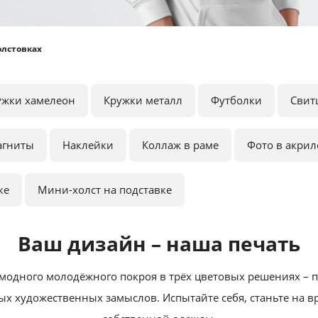
олстовках
ужки хамелеон
Кружки металл
Футболки
Свит
агниты
Наклейки
Коллаж в раме
Фото в акрил
ке
Мини-холст на подставке
Ваш дизайн – наша печать
 модного молодёжного покроя в трёх цветовых решениях – 
х художественных замыслов. Испытайте себя, станьте на 