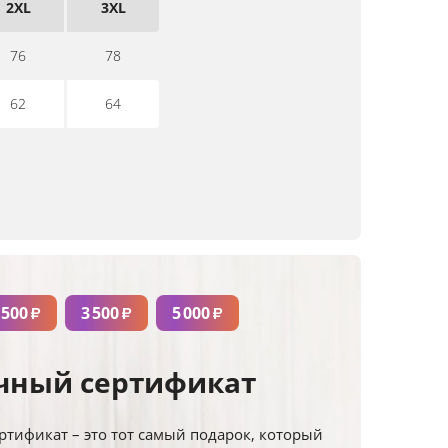
2XL
3XL
76
78
62
64
 500
3 500
5 000
₽
₽
₽
чный сертификат
тификат – это тот самый подарок, который