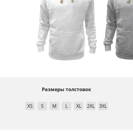
Размеры толстовок
XS
S
M
L
XL
2XL
3XL