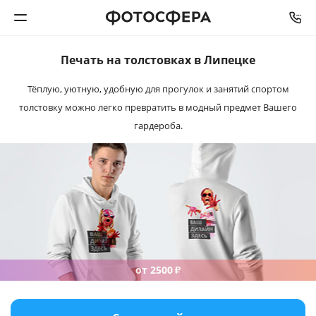
Печать на толстовках
в Липецке
Печать фото
Тёплую, уютную, удобную для прогулок и занятий спортом
толстовку можно легко превратить в модный предмет Вашего
Фотокниги
гардероба.
Календари
Интерьерная печать
Фотоподарки
Багетная мастерская
от 2500
₽
Полиграфия