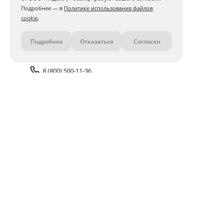
Подробнее — в
Политике использования файлов
cookie
.
Подробнее
Отказаться
Согласен
Контакты
8 (800) 500-11-36
Задать вопрос поддержке
Доставка и оплата
Помощь
Оплата онлайн
Политика обработки
персональных данных
Адреса салонов
Блог
ПОЛУЧАЙТЕ БОНУСЫ В ПРИЛОЖЕНИИ «ФОТОСФЕРА»