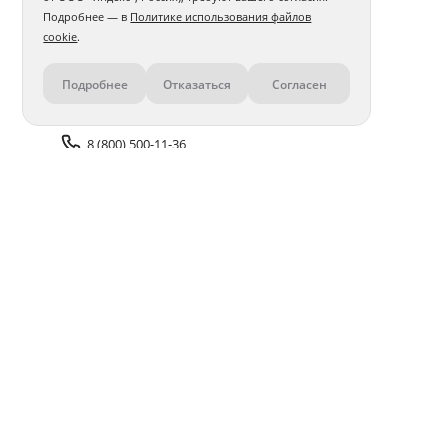
Подробнее — в
Политике использования файлов
cookie
.
Подробнее
Отказаться
Согласен
Контакты
8 (800) 500-11-36
Задать вопрос поддержке
Доставка и оплата
Помощь
Оплата онлайн
Политика обработки
персональных данных
Адреса салонов
Блог
ПОЛУЧАЙТЕ БОНУСЫ В ПРИЛОЖЕНИИ «ФОТОСФЕРА»