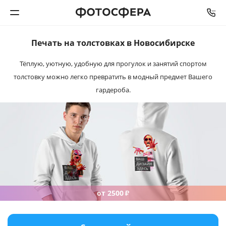
Печать на толстовках
в Новосибирске
Печать фото
Тёплую, уютную, удобную для прогулок и занятий спортом
толстовку можно легко превратить в модный предмет Вашего
Фотокниги
гардероба.
Календари
Интерьерная печать
Фотоподарки
Багетная мастерская
от 2500
₽
Полиграфия