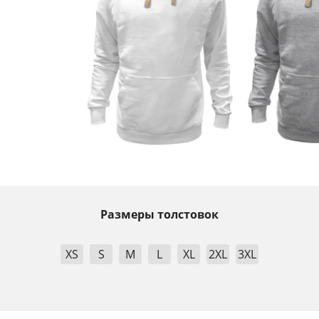
Размеры толстовок
XS
S
M
L
XL
2XL
3XL