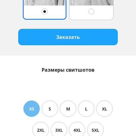
Заказать
Размеры свитшотов
XS
S
M
L
XL
2XL
3XL
4XL
5XL