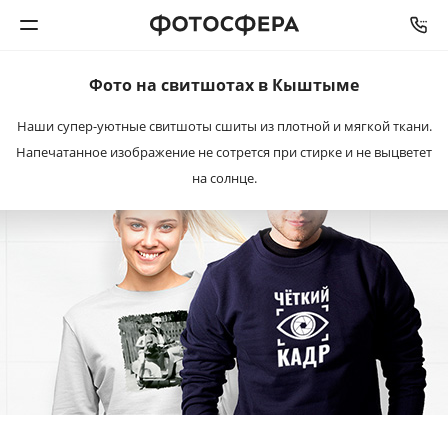
Фото на свитшотах в Кыштыме
Печать фото
Наши супер-уютные свитшоты сшиты из плотной и мягкой ткани.
Напечатанное изображение не сотрется при стирке и не выцветет
Фотокниги
на солнце.
Календари
Интерьерная печать
Фотоподарки
Багетная мастерская
Полиграфия