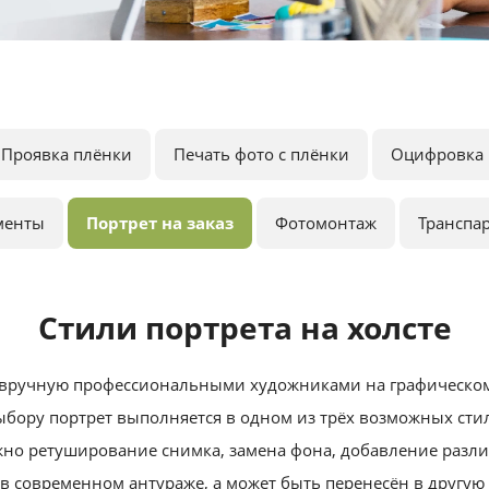
Проявка плёнки
Печать фото с плёнки
Оцифровка 
менты
Портрет на заказ
Фотомонтаж
Транспа
Стили портрета на холсте
вручную профессиональными художниками на графическом
бору портрет выполняется в одном из трёх возможных стил
но ретуширование снимка, замена фона, добавление разли
в современном антураже, а может быть перенесён в другую 