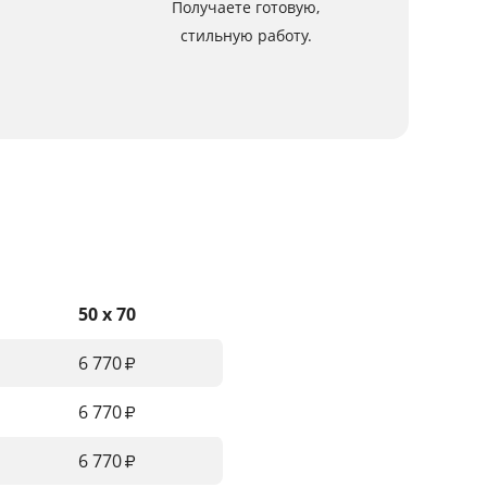
Получаете готовую,
стильную работу.
50 x 70
6 770
₽
6 770
₽
6 770
₽