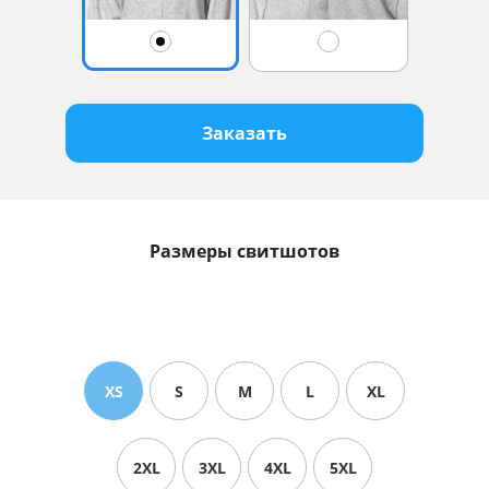
Заказать
Размеры свитшотов
XS
S
M
L
XL
2XL
3XL
4XL
5XL