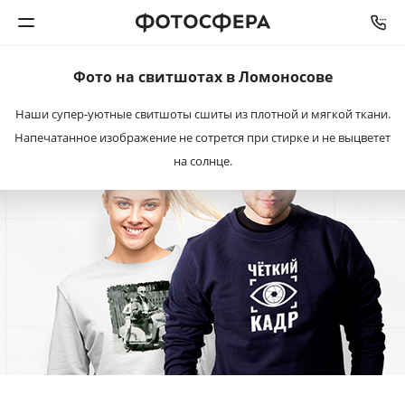
Фото на свитшотах в Ломоносове
Печать фото
Наши супер-уютные свитшоты сшиты из плотной и мягкой ткани.
Напечатанное изображение не сотрется при стирке и не выцветет
Фотокниги
на солнце.
Календари
Интерьерная печать
Фотоподарки
Багетная мастерская
Полиграфия