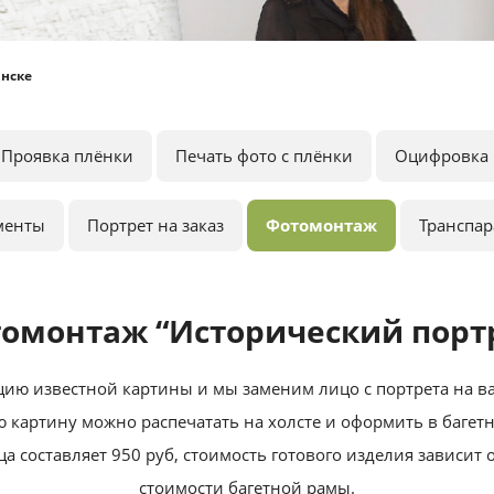
нске
Проявка плёнки
Печать фото с плёнки
Оцифровка 
менты
Портрет на заказ
Фотомонтаж
Транспа
омонтаж “Исторический порт
ию известной картины и мы заменим лицо с портрета на 
 картину можно распечатать на холсте и оформить в багет
а составляет 950 руб, стоимость готового изделия зависит о
стоимости багетной рамы.