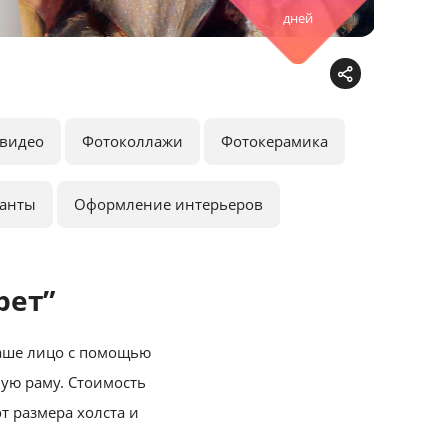
дней
видео
Фотоколлажи
Фотокерамика
ранты
Оформление интерьеров
рет”
ваше лицо с помощью
ную раму. Стоимость
т размера холста и