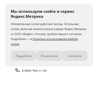
Мы используем cookie и сервис
Яндекс.Метрика
Обязательные cookie работают всегда. Остальные
cookie, включая аналитические (сервис Яндекс.Метрика
от ООО «Яндекс», Россия), требуют вашего согласия.
Подробнее — в
Политике использования файлов
cookie
.
Подробнее
Отказаться
Согласен
Контакты
8 (800) 500-11-36
Задать вопрос поддержке
Доставка и оплата
Помощь
Оплата онлайн
Политика обработки
персональных данных