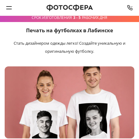
СРОК ИЗГОТОВЛЕНИЯ
3 - 5
РАБОЧИХ ДНЯ
Печать на футболках в Лабинске
Печать фото
Стать дизайнером одежды легко!
Создайте уникальную и
Фотокниги
оригинальную футболку.
Календари
Интерьерная печать
Фотоподарки
Багетная мастерская
Полиграфия