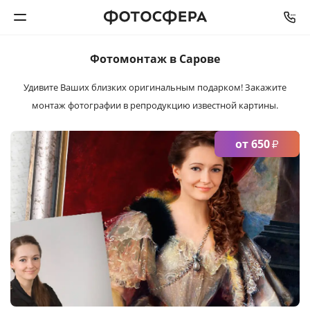
СРОК ИЗГОТОВЛЕНИЯ
ОТ
2
ДНЕЙ
Фотомонтаж в Сарове
Печать фото
Удивите Ваших близких оригинальным подарком!
Закажите
монтаж фотографии в репродукцию известной картины.
Фотокниги
Календари
от 650
₽
Интерьерная печать
Фотоподарки
Багетная мастерская
Полиграфия