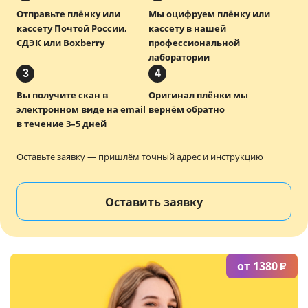
Отправьте плёнку или
Мы оцифруем плёнку или
Услуги и сервис
кассету Почтой России,
кассету в нашей
СДЭК или Boxberry
профессиональной
Магазин
лаборатории
3
4
Вы получите скан в
Оригинал плёнки мы
электронном виде на email
вернём обратно
в течение 3–5 дней
Оставьте заявку — пришлём точный адрес и инструкцию
Оставить заявку
от 1380
₽