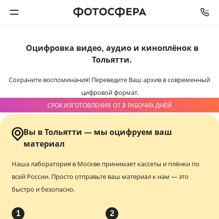
Оцифровка видео,
аудио и киноплёнок
в
Печать фото
Тольятти.
Фотокниги
Сохраните воспоминания!
Переведите Ваш архив в современный
цифровой формат.
Календари
СРОК ИЗГОТОВЛЕНИЯ
ОТ
3
РАБОЧИХ ДНЕЙ
Интерьерная печать
Вы в Тольятти — мы оцифруем ваш
материал
Фотоподарки
Наша лаборатория в Москве принимает кассеты и плёнки по
всей России.
Просто отправьте ваш материал к нам — это
Багетная мастерская
быстро и безопасно.
Полиграфия
1
2