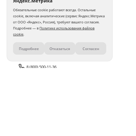
Яндекс.Метрика
Обязательные cookie работают всегда. Остальные
cookie, включая аналитические (сервис Яндекс.Метрика
от ООО «Яндекс», Россия), требуют вашего согласия.
Подробнее — в
Политике использования файлов
cookie
.
Подробнее
Отказаться
Согласен
Контакты
8 (800) 500-11-36
Задать вопрос поддержке
Доставка и оплата
Помощь
Оплата онлайн
Политика обработки
персональных данных
Адреса салонов
Блог