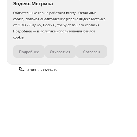
Яндекс.Метрика
Обязательные cookie работают всегда. Остальные
cookie, включая аналитические (сервис Яндекс.Метрика
от ООО «Яндекс», Россия), требуют вашего согласия.
Подробнее — в
Политике использования файлов
cookie
.
Подробнее
Отказаться
Согласен
Контакты
8 (800) 500-11-36
Задать вопрос поддержке
Доставка и оплата
Помощь
Оплата онлайн
Политика обработки
персональных данных
Адреса салонов
Блог