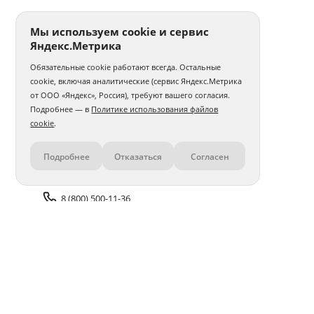
Мы используем cookie и сервис
Яндекс.Метрика
Обязательные cookie работают всегда. Остальные
cookie, включая аналитические (сервис Яндекс.Метрика
от ООО «Яндекс», Россия), требуют вашего согласия.
Подробнее — в
Политике использования файлов
cookie
.
Подробнее
Отказаться
Согласен
Контакты
8 (800) 500-11-36
Задать вопрос поддержке
Доставка и оплата
Помощь
Оплата онлайн
Политика обработки
персональных данных