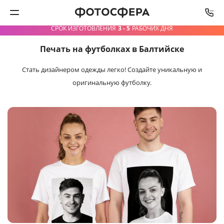
СРОК ИЗГОТОВЛЕНИЯ
3 - 5
РАБОЧИХ ДНЯ
Печать на футболках в Балтийске
Печать фото
Стать дизайнером одежды легко!
Создайте уникальную и
Фотокниги
оригинальную футболку.
Календари
Интерьерная печать
Фотоподарки
Багетная мастерская
Полиграфия