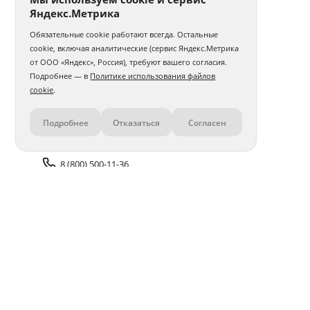
Яндекс.Метрика
Обязательные cookie работают всегда. Остальные
cookie, включая аналитические (сервис Яндекс.Метрика
от ООО «Яндекс», Россия), требуют вашего согласия.
Подробнее — в
Политике использования файлов
cookie
.
Подробнее
Отказаться
Согласен
Контакты
8 (800) 500-11-36
Задать вопрос поддержке
Доставка и оплата
Помощь
Оплата онлайн
Политика обработки
персональных данных
Адреса салонов
Блог