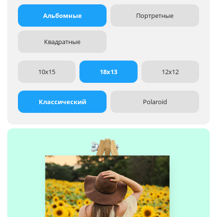
Альбомные
Портретные
Квадратные
10x15
18x13
12x12
Классический
Polaroid