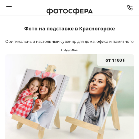
Фото на подставке в Красногорске
Печать фото
Оригинальный настольный сувенир
для дома, офиса и памятного
Фотокниги
подарка.
от 1100
₽
Календари
Интерьерная печать
Фотоподарки
Багетная мастерская
Полиграфия