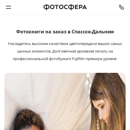
СРОК ИЗГОТОВЛЕНИЯ
ОТ
2
ДО
5
РАБОЧИХ ДНЕЙ
Печать фото
Фотокниги на заказ в Спасске-Дальнем
Насладитесь высоким качеством цветопередачи ваших самых
Фотокниги
ценных моментов. Долговечная архивная печать на
профессиональной фотобумаге Fujifilm премиум уровня.
Календари
Интерьерная печать
Фотоподарки
Багетная мастерская
Полиграфия