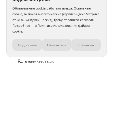
Обязательные cookie работают всегда. Остальные
Фотокнига 15х20
Фотокнига 20х20
cookie, включая аналитические (сервис Яндекс.Метрика
от ООО «Яндекс», Россия), требуют вашего согласия.
Фотокнига 20х30
Фотокнига 30х30
Бабушке
Подробнее — в
Политике использования файлов
cookie
.
Дочери
Мужу
Подруге
Девушке
Подробнее
Отказаться
Согласен
Контакты
Маме
Папе
Учителю
Парню
В тканевой обложке
О выписке из роддома
Сыну
8 (800) 500-11-36
Авторские
Для новорожденного
Задать вопрос поддержке
В твердой обложке
Доставка и оплата
Помощь
Оплата онлайн
Политика обработки
персональных данных
Адреса салонов
Блог