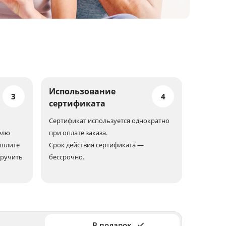
Использование
3
4
сертификата
Сертификат используется однократно
елю
при оплате заказа.
ешлите
Срок действия сертификата —
вручить
бессрочно.
В подарок