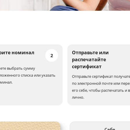
рите номинал
Отправьте или
2
распечатайте
сертификат
ете выбрать сумму
ложенного списка или указать
Отправьте сертификат получат
оминал.
по электронной почте или пер
его себе, чтобы распечатать и 
лично.
Себе