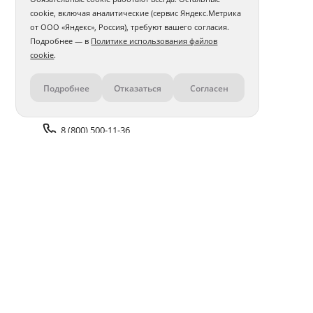
cookie, включая аналитические (сервис Яндекс.Метрика
от ООО «Яндекс», Россия), требуют вашего согласия.
Подробнее — в
Политике использования файлов
cookie
.
Подробнее
Отказаться
Согласен
Контакты
8 (800) 500-11-36
Задать вопрос поддержке
Доставка и оплата
Помощь
Оплата онлайн
Политика обработки
персональных данных
Адреса салонов
Блог