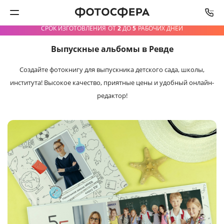
СРОК ИЗГОТОВЛЕНИЯ
ОТ
2
ДО
5
РАБОЧИХ ДНЕЙ
Выпускные альбомы в Ревде
Печать фото
Создайте фотокнигу для выпускника детского сада,
школы,
Фотокниги
института! Высокое качество, приятные цены и удобный онлайн-
редактор!
Календари
Интерьерная печать
Фотоподарки
Багетная мастерская
Полиграфия