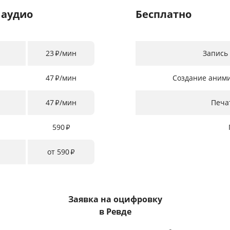
 аудио
Бесплатно
23
/мин
Запись
₽
47
/мин
Создание аним
₽
47
/мин
Печа
₽
590
₽
от 590
₽
Заявка на оцифровку
в Ревде