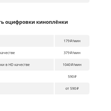
ть оцифровки киноплёнки
179
/мин
₽
качестве
379
/мин
₽
ки в HD качестве
1040
/мин
₽
590
₽
от 590
₽