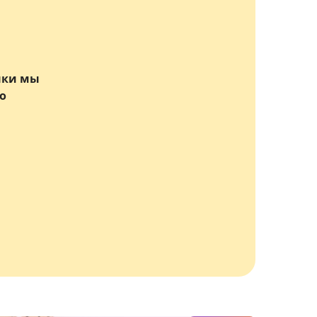
нки мы
о