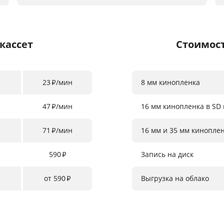
кассет
Стоимос
23
/мин
8 мм кинопленка
₽
47
/мин
16 мм кинопленка в SD 
₽
71
/мин
16 мм и 35 мм киноплен
₽
590
Запись на диск
₽
от 590
Выгрузка на облако
₽