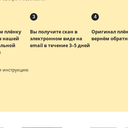
3
4
м плёнку
Вы получите скан в
Оригинал плё
 в нашей
электронном виде на
вернём обратн
альной
email в течение 3–5 дней
и
и инструкцию