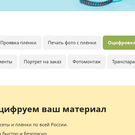
Проявка плёнки
Печать фото с плёнки
Оцифровка
менты
Портрет на заказ
Фотомонтаж
Транспар
оцифруем ваш материал
еты и плёнки по всей России.
о быстро и безопасно.