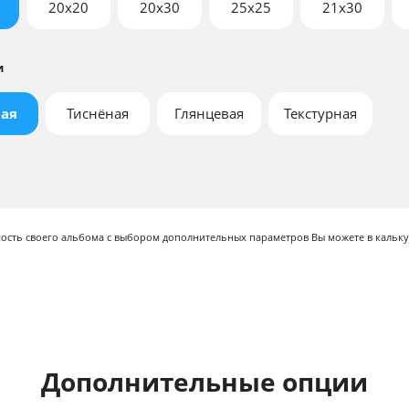
20x20
20x30
25x25
21х30
и
ая
Тиснёная
Глянцевая
Текстурная
мость своего альбома с выбором дополнительных параметров Вы можете в кальку
Дополнительные опции