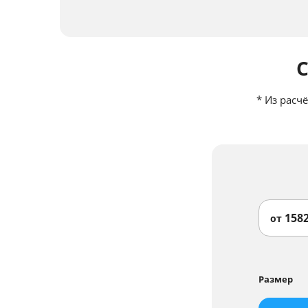
*
Из расчё
158
от
Размер