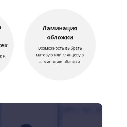
р
Ламинация
обложки
жек
Возможность выбрать
матовую или глянцевую
к и
ламинацию обложки.